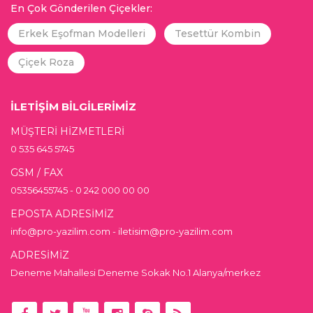
En Çok Gönderilen Çiçekler:
Erkek Eşofman Modelleri
Tesettür Kombin
Çiçek Roza
İLETİŞİM BİLGİLERİMİZ
MÜŞTERİ HİZMETLERİ
0 535 645 5745
GSM / FAX
05356455745 - 0 242 000 00 00
EPOSTA ADRESİMİZ
info@pro-yazilim.com - iletisim@pro-yazilim.com
ADRESİMİZ
Deneme Mahallesi Deneme Sokak No.1 Alanya/merkez